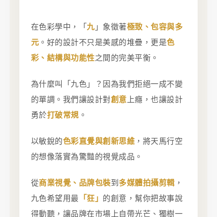
在色彩學中，「
九
」象徵著
極致、包容與多
元
。好的設計不只是美感的堆疊，更是
色
彩、結構與功能性
之間的完美平衡。
為什麼叫「九色」？因為我們拒絕一成不變
的單調。我們讓設計對
創意
上癮，也讓設計
勇於
打破常規
。
以敏銳的
色彩直覺與創新思維
，將天馬行空
的想像落實為驚豔的視覺成品。
從
商業視覺、品牌包裝
到
多媒體拍攝剪輯
，
九色希望用最
「狂」
的創意，幫你把故事說
得動聽，讓品牌在市場上自帶光芒、獨樹一